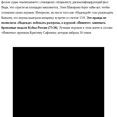
фолом судьи «выписывают» словацкому специалисту дисквалифицирующий фол.
Видя, что страсти на площадке накаляются, Элен Шакирова берет тайм-аут, чтобы
успокоить своих игроков. Интересно, но после того как «Надеждой» стал руководить
Ковалев, его игроки выиграли концовку встречи со счетом 13:8.
Это правда не
позволила «Надежде» избежать разгрома, а курской «Инвенте» завоевать
бронзовые медали Кубка России (75:56)
. Лучшим игроком в этом матче в составе
«Инвенты» признали Кристину Сафонову, которая набрала 16 очков.