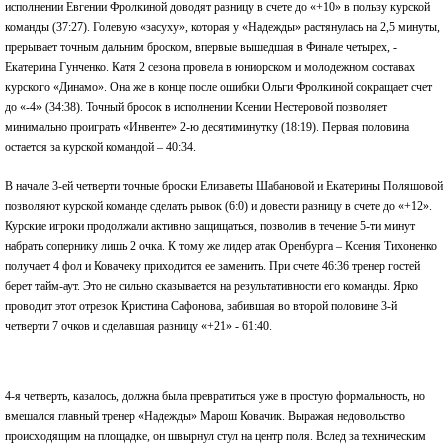
исполнении Евгении Фролкиной доводят разницу в счете до «+10» в пользу курской
команды (37:27). Голевую «засуху», которая у «Надежды» растянулась на 2,5 минуты,
прерывает точным дальним броском, впервые вышедшая в Финале четырех, -
Екатерина Гунченко. Катя 2 сезона провела в юниорском и молодежном составах
курского «Динамо». Она же в конце после ошибки Ольги Фролкиной сокращает счет
до «-4» (34:38). Точный бросок в исполнении Ксении Нестеровой позволяет
минимально проиграть «Инвенте» 2-ю десятиминутку (18:19). Первая половина
остается за курской командой – 40:34.
В начале 3-ей четверти точные броски Елизаветы Шабановой и Екатерины Поляшовой
позволяют курской команде сделать рывок (6:0) и довести разницу в счете до «+12».
Курские игроки продолжали активно защищаться, позволив в течение 5-ти минут
набрать сопернику лишь 2 очка. К тому же лидер атак Оренбурга – Ксения Тихоненко
получает 4 фол и Ковачеку приходится ее заменить. При счете 46:36 тренер гостей
берет тайм-аут. Это не сильно сказывается на результативности его команды. Ярко
проводит этот отрезок Кристина Сафонова, забившая во второй половине 3-й
четверти 7 очков и сделавшая разницу «+21» - 61:40.
4-я четверть, казалось, должна была превратиться уже в простую формальность, но
вмешался главный тренер «Надежды» Марош Ковачик. Выражая недовольство
происходящим на площадке, он швырнул стул на центр поля. Вслед за техническим