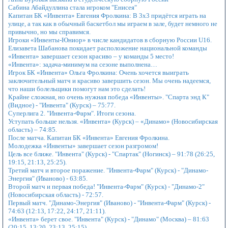
Сабина Абайдуллина стала игроком "Енисея"
Капитан БК «Инвента» Евгения Фролкина: В 3х3 придётся играть на
улице, а так как в обычный баскетбол мы играем в зале, будет немного не
привычно, но мы справимся.
Игроки «Инвенты-Юниор» в числе кандидатов в сборную России U16.
Елизавета Шабанова покидает расположение национальной команды
«Инвента» завершает сезон красиво – у команды 5 место!
«Инвента»: задача-минимум на сезоне выполнена…
Игрок БК «Инвента» Ольга Фролкина: Очень хочется выиграть
заключительный матч и красиво завершить сезон. Мы очень надеемся,
что наши болельщики помогут нам это сделать!
Крайне сложная, но очень нужная победа «Инвенты». "Спарта энд К"
(Видное) - "Инвента" (Курск) – 75:77.
Суперлига 2. "Инвента-Фарм". Итоги сезона.
Уступать больше нельзя. «Инвента» (Курск) – «Динамо» (Новосибирская
область) – 74:85.
После матча. Капитан БК «Инвента» Евгения Фролкина.
Молодежка «Инвенты» завершает сезон разгромом!
Цель все ближе. "Инвента" (Курск) - "Спартак" (Ногинск) – 91:78 (26:25,
19:15, 21:13, 25:25).
Третий матч и второе поражение. "Инвента-Фарм" (Курск) - "Динамо-
Энергия" (Иваново) - 63:85.
Второй матч и первая победа! "Инвента-Фарм" (Курск) - "Динамо-2"
(Новосибирская область) - 72:57.
Первый матч. "Динамо-Энергия" (Иваново) - "Инвента-Фарм" (Курск) -
74:63 (12:13, 17:22, 24:17, 21:11).
«Инвента» берет свое. "Инвента" (Курск) - "Динамо" (Москва) – 81:63
(20:15, 13:20, 23:13, 25:15).