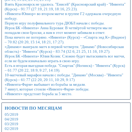
Взять Красноярск не удалось. "Енисей" (Красноярский край) - "Инвента"
(Курск) – 91:77 (27:19, 21:19, 18:16, 25:23).
«Инвента-Юниор» во втором матче в группе Г2 одержала очередную
победу.
Первую игру полуфинального тура ДЮБЛ начали с победы.
Игрок БК «Инвента» Анна Буровая: В четвёртой четверти мы не
попадали свои броски, а нам в этот момент забивали в ответ.
Пока ничего не потеряно. «Инвента» (Курск) – «Спарта энд К» (Видное)
– 70:82 (20:20, 15:14, 18:21, 17:27).
«Динамо» выиграло матч в первой четверти. "Динамо" (Новосибирская
область) - "Инвента" (Курск) – 83:74 (32:6, 21:25, 11:16, 19:27).
Игрок БК «Инвента» Юлия Козик: Сложно будет вытаскивать все матчи,
если не будем изначально играть в свою игру.
Есть и вторая выездная победа. "Спартак" (Ногинск) - "Инвента" (Курск)
– 61:77 (20:22, 18:9, 9:27, 14:19).
10-матчевый марафон начали с победы. "Динамо" (Москва) - "Инвента"
(Курск) – 61:77 (22:20, 20:11, 10:29, 9:17)
«Инвента-Фарм» выбывает из борьбы за медали.
7 минут, которые стоили «Инвенте-Фарм» победы.
«Инвенте» предстоит борьба за 5 место.
НОВОСТИ ПО МЕСЯЦАМ
05/2019
04/2019
03/2019
02/2019