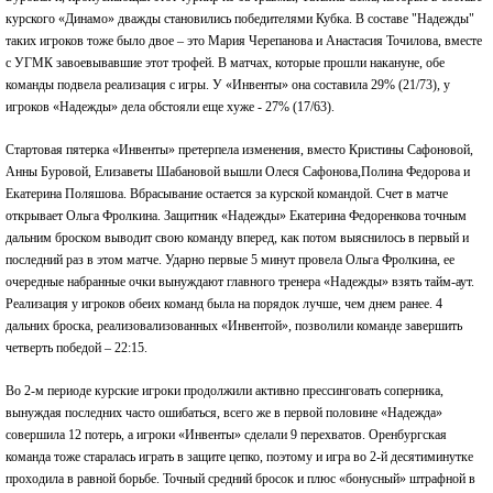
курского «Динамо» дважды становились победителями Кубка. В составе "Надежды"
таких игроков тоже было двое – это Мария Черепанова и Анастасия Точилова, вместе
с УГМК завоевывавшие этот трофей. В матчах, которые прошли накануне, обе
команды подвела реализация с игры. У «Инвенты» она составила 29% (21/73), у
игроков «Надежды» дела обстояли еще хуже - 27% (17/63).
Стартовая пятерка «Инвенты» претерпела изменения, вместо Кристины Сафоновой,
Анны Буровой, Елизаветы Шабановой вышли Олеся Сафонова,Полина Федорова и
Екатерина Поляшова. Вбрасывание остается за курской командой. Счет в матче
открывает Ольга Фролкина. Защитник «Надежды» Екатерина Федоренкова точным
дальним броском выводит свою команду вперед, как потом выяснилось в первый и
последний раз в этом матче. Ударно первые 5 минут провела Ольга Фролкина, ее
очередные набранные очки вынуждают главного тренера «Надежды» взять тайм-аут.
Реализация у игроков обеих команд была на порядок лучше, чем днем ранее. 4
дальних броска, реализовализованных «Инвентой», позволили команде завершить
четверть победой – 22:15.
Во 2-м периоде курские игроки продолжили активно прессинговать соперника,
вынуждая последних часто ошибаться, всего же в первой половине «Надежда»
совершила 12 потерь, а игроки «Инвенты» сделали 9 перехватов. Оренбургская
команда тоже старалась играть в защите цепко, поэтому и игра во 2-й десятиминутке
проходила в равной борьбе. Точный средний бросок и плюс «бонусный» штрафной в