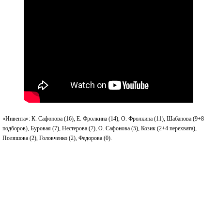
«Инвента»: К. Сафонова (16), Е. Фролкина (14), О. Фролкина (11), Шабанова (9+8
подборов), Буровая (7), Нестерова (7), О. Сафонова (5), Козик (2+4 перехвата),
Поляшова (2), Головченко (2), Федорова (0).