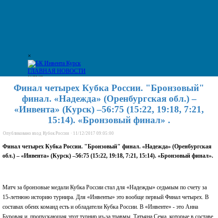
×
ГЛАВНАЯ
НОВОСТИ
КЛУБ
Генеральный спонсор
Руководство клуба
Сотрудники
ТРАНСЛЯЦИИ
Финал четырех Кубка России. "Бронзовый"
Арена СКК
Арена СК Динамо
Фото
Видео
АРХИВ
финал. «Надежда» (Оренбургская обл.) –
Фото 2017/2018
Видео 2017/2018
«Инвента» (Курск) –56:75 (15:22, 19:18, 7:21,
КАЛЕНДАРЬ
Инвента
Инвента-Фарм
Инвента-Юниор
2017/2018
15:14). «Бронзовый финал» .
Инвента
Инвента-Фарм
Инвента-Юниор
КОМАНДА
Опубликовано
вход
Кубок России
·
11/12/2017 09:05:00
Инвента
Инвента-Фарм
2017/2018
Инвента
Инвента-Фарм
Инвента-Юниор
Финал четырех Кубка России. "Бронзовый" финал. «Надежда» (Оренбургская
СОЦСЕТИ
обл.) – «Инвента» (Курск) –56:75 (15:22, 19:18, 7:21, 15:14). «Бронзовый финал».
VKontakte
Facebook
YouTube
Instagram
Twitter
КОНТАКТЫ
Матч за бронзовые медали Кубка России стал для «Надежды» седьмым по счету за
15-летнюю историю турнира. Для «Инвенты» это вообще первый Финал четырех. В
составах обеих команд есть и обладатели Кубка России.
В «Инвенте» - это Анна
Буровая и, пропускающая этот турнир из-за травмы, Татьяна Сема, которые в составе