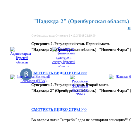
НОВОСТИ
Состав "Инвента"
Ка
ГЛАВНАЯ
НОВОС
Генеральный спонсор
Состав "Инвента-Фарм"
Ка
Руководство клуба
Состав "Инвента-Юниор"
Ка
"Надежда-2" (Оренбургская область) 
Сотрудники
н
Арена СКК
Арена СК "Динамо"
Опубликовано
вход
Суперлига-2
·
12/2/2019 22:19:00
Трансляции
Суперлига 2. Регулярный этап. Первый матч.
"Надежда-2" (Оренбургская область) - "Инвента-Фарм" (Курс
СМОТРЕТЬ ВИДЕО ИГРЫ >>>
Суперлига 2. Регулярный этап. Второй матч.
"Надежда-2" (Оренбургская область) - "Инвента-Фарм" (Кур
Правила поведения зрителей при проведении официальны
СМОТРЕТЬ ВИДЕО ИГРЫ >>>
© 2017, Баскетбольный клуб "Инвента". Все права защищен
Во втором матче "ястребы" едва не сотворили сенсацию!!! 