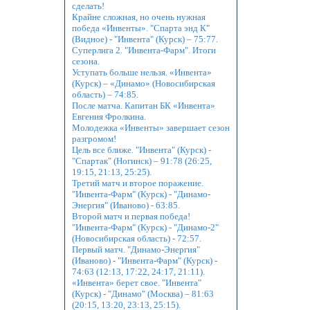
сделать!
Крайне сложная, но очень нужная
победа «Инвенты». "Спарта энд К"
(Видное) - "Инвента" (Курск) – 75:77.
Суперлига 2. "Инвента-Фарм". Итоги
сезона.
Уступать больше нельзя. «Инвента»
(Курск) – «Динамо» (Новосибирская
область) – 74:85.
После матча. Капитан БК «Инвента»
Евгения Фролкина.
Молодежка «Инвенты» завершает сезон
разгромом!
Цель все ближе. "Инвента" (Курск) -
"Спартак" (Ногинск) – 91:78 (26:25,
19:15, 21:13, 25:25).
Третий матч и второе поражение.
"Инвента-Фарм" (Курск) - "Динамо-
Энергия" (Иваново) - 63:85.
Второй матч и первая победа!
"Инвента-Фарм" (Курск) - "Динамо-2"
(Новосибирская область) - 72:57.
Первый матч. "Динамо-Энергия"
(Иваново) - "Инвента-Фарм" (Курск) -
74:63 (12:13, 17:22, 24:17, 21:11).
«Инвента» берет свое. "Инвента"
(Курск) - "Динамо" (Москва) – 81:63
(20:15, 13:20, 23:13, 25:15).