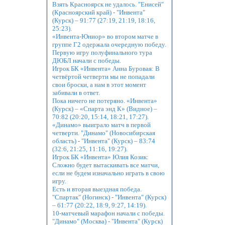
Взять Красноярск не удалось. "Енисей"
(Красноярский край) - "Инвента"
(Курск) – 91:77 (27:19, 21:19, 18:16,
25:23).
«Инвента-Юниор» во втором матче в
группе Г2 одержала очередную победу.
Первую игру полуфинального тура
ДЮБЛ начали с победы.
Игрок БК «Инвента» Анна Буровая: В
четвёртой четверти мы не попадали
свои броски, а нам в этот момент
забивали в ответ.
Пока ничего не потеряно. «Инвента»
(Курск) – «Спарта энд К» (Видное) –
70:82 (20:20, 15:14, 18:21, 17:27).
«Динамо» выиграло матч в первой
четверти. "Динамо" (Новосибирская
область) - "Инвента" (Курск) – 83:74
(32:6, 21:25, 11:16, 19:27).
Игрок БК «Инвента» Юлия Козик:
Сложно будет вытаскивать все матчи,
если не будем изначально играть в свою
игру.
Есть и вторая выездная победа.
"Спартак" (Ногинск) - "Инвента" (Курск)
– 61:77 (20:22, 18:9, 9:27, 14:19).
10-матчевый марафон начали с победы.
"Динамо" (Москва) - "Инвента" (Курск)