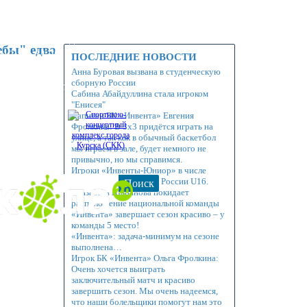
ЦСЕТИ
КОНТАКТЫ
, ул.Энгельса, д.140Б
ебы" едва
712) 32-64-70
ПОСЛЕДНИЕ НОВОСТИ
asket@mail.ru
Анна Буровая вызвана в студенческую
сборную России
skbasket@mail.ru
Сабина Абайдуллина стала игроком
"Енисея"
Капитан БК «Инвента» Евгения
Фролкина: В 3х3 придётся играть на
улице, а так как в обычный баскетбол
мы играем в зале, будет немного не
привычно, но мы справимся.
Игроки «Инвенты-Юниор» в числе
кандидатов в сборную России U16.
Поиск
Елизавета Шабанова покидает
расположение национальной команды
«Инвента» завершает сезон красиво – у
команды 5 место!
«Инвента»: задача-минимум на сезоне
выполнена…
Игрок БК «Инвента» Ольга Фролкина:
Очень хочется выиграть
заключительный матч и красиво
завершить сезон. Мы очень надеемся,
что наши болельщики помогут нам это