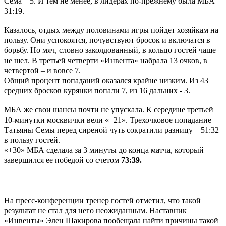
Сема – 5. И тем не менее, в лидерах по-прежнему была МБА –
31:19.
Казалось, отдых между половинами игры пойдет хозяйкам на
пользу. Они успокоятся, почувствуют бросок и включатся в
борьбу. Но мяч, словно заколдованный, в кольцо гостей чаще
не шел. В третьей четверти «Инвента» набрала 13 очков, в
четвертой – и вовсе 7.
Общий процент попаданий оказался крайне низким. Из 43
средних бросков курянки попали 7, из 16 дальних - 3.
МБА же свои шансы почти не упускала. К середине третьей
10-минутки москвички вели «+21». Трехочковое попадание
Татьяны Семы перед сиреной чуть сократили разницу – 51:32
в пользу гостей.
«+30» МБА сделала за 3 минуты до конца матча, который
завершился ее победой со счетом
73:39.
На пресс-конференции тренер гостей отметил, что такой
результат не стал для него неожиданным. Наставник
«Инвенты» Элен Шакирова пообещала найти причины такой