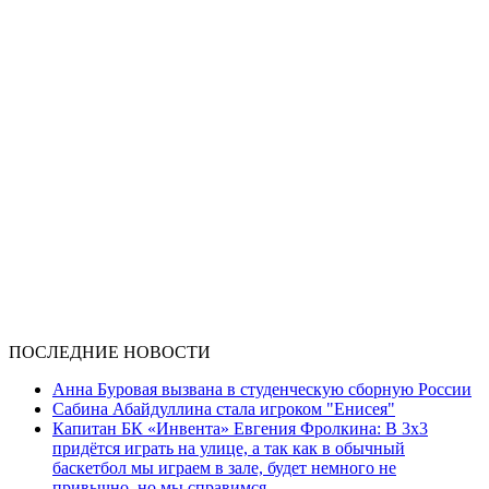
ПОСЛЕДНИЕ НОВОСТИ
Анна Буровая вызвана в студенческую сборную России
Сабина Абайдуллина стала игроком "Енисея"
Капитан БК «Инвента» Евгения Фролкина: В 3х3
придётся играть на улице, а так как в обычный
баскетбол мы играем в зале, будет немного не
привычно, но мы справимся.