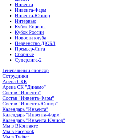
Инвента
Инвента-Фарм
Инвента-Юниор
Интервью
Кубок Европы
Кубок России
Новости клуба
Первенство ДЮБЛ
Премьер-Лига
Сборные
Суперлига-2
Генеральный спонсор
Сотрудники
Арена СКК
Арена СК "Динамо"
Состав "Инвента"
Состав "Инвента-Фарм"
Состав "Инвента-Юниор"
Календарь "Инвента"
Календарь "Инвента-Фарм"
Календарь "Инвента-Юниор"
Мы в ВКонтакте
Мы в Facebook
Мы в Twitter