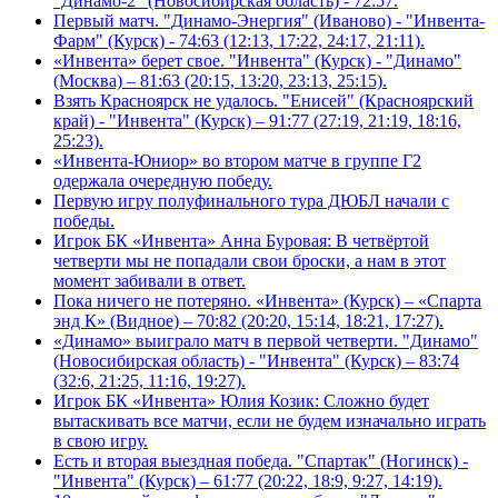
"Динамо-2" (Новосибирская область) - 72:57.
Первый матч. "Динамо-Энергия" (Иваново) - "Инвента-
Фарм" (Курск) - 74:63 (12:13, 17:22, 24:17, 21:11).
«Инвента» берет свое. "Инвента" (Курск) - "Динамо"
(Москва) – 81:63 (20:15, 13:20, 23:13, 25:15).
Взять Красноярск не удалось. "Енисей" (Красноярский
край) - "Инвента" (Курск) – 91:77 (27:19, 21:19, 18:16,
25:23).
«Инвента-Юниор» во втором матче в группе Г2
одержала очередную победу.
Первую игру полуфинального тура ДЮБЛ начали с
победы.
Игрок БК «Инвента» Анна Буровая: В четвёртой
четверти мы не попадали свои броски, а нам в этот
момент забивали в ответ.
Пока ничего не потеряно. «Инвента» (Курск) – «Спарта
энд К» (Видное) – 70:82 (20:20, 15:14, 18:21, 17:27).
«Динамо» выиграло матч в первой четверти. "Динамо"
(Новосибирская область) - "Инвента" (Курск) – 83:74
(32:6, 21:25, 11:16, 19:27).
Игрок БК «Инвента» Юлия Козик: Сложно будет
вытаскивать все матчи, если не будем изначально играть
в свою игру.
Есть и вторая выездная победа. "Спартак" (Ногинск) -
"Инвента" (Курск) – 61:77 (20:22, 18:9, 9:27, 14:19).