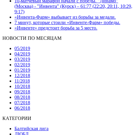
10-матчевый марафон начали с победы. "Динамо"
(Москва) - "Инвента" (Курск) – 61:77 (22:20, 20:11, 10:29,
9:17)
«Инвента-Фарм» выбывает из борьбы за медали.
7 минут, которые стоили «Инвенте-Фарм» победы.
«Инвенте» предстоит борьба за 5 место.
НОВОСТИ ПО МЕСЯЦАМ
05/2019
04/2019
03/2019
02/2019
01/2019
12/2018
11/2018
10/2018
09/2018
08/2018
07/2018
06/2018
КАТЕГОРИИ
Балтийская лига
ДЮБЛ