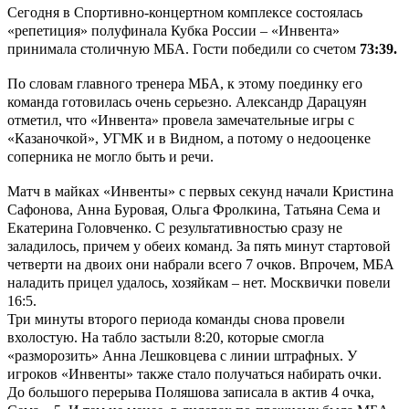
Сегодня в Спортивно-концертном комплексе состоялась
«репетиция» полуфинала Кубка России – «Инвента»
принимала столичную МБА. Гости победили со счетом
73:39.
По словам главного тренера МБА, к этому поединку его
команда готовилась очень серьезно. Александр Дарацуян
отметил, что «Инвента» провела замечательные игры с
«Казаночкой», УГМК и в Видном, а потому о недооценке
соперника не могло быть и речи.
Матч в майках «Инвенты» с первых секунд начали Кристина
Сафонова, Анна Буровая, Ольга Фролкина, Татьяна Сема и
Екатерина Головченко. С результативностью сразу не
заладилось, причем у обеих команд. За пять минут стартовой
четверти на двоих они набрали всего 7 очков. Впрочем, МБА
наладить прицел удалось, хозяйкам – нет. Москвички повели
16:5.
Три минуты второго периода команды снова провели
вхолостую. На табло застыли 8:20, которые смогла
«разморозить» Анна Лешковцева с линии штрафных. У
игроков «Инвенты» также стало получаться набирать очки.
До большого перерыва Поляшова записала в актив 4 очка,