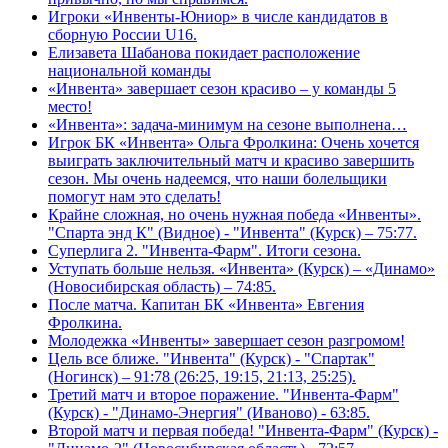
Игроки «Инвенты-Юниор» в числе кандидатов в
сборную России U16.
Елизавета Шабанова покидает расположение
национальной команды
«Инвента» завершает сезон красиво – у команды 5
место!
«Инвента»: задача-минимум на сезоне выполнена…
Игрок БК «Инвента» Ольга Фролкина: Очень хочется
выиграть заключительный матч и красиво завершить
сезон. Мы очень надеемся, что наши болельщики
помогут нам это сделать!
Крайне сложная, но очень нужная победа «Инвенты».
"Спарта энд К" (Видное) - "Инвента" (Курск) – 75:77.
Суперлига 2. "Инвента-Фарм". Итоги сезона.
Уступать больше нельзя. «Инвента» (Курск) – «Динамо»
(Новосибирская область) – 74:85.
После матча. Капитан БК «Инвента» Евгения
Фролкина.
Молодежка «Инвенты» завершает сезон разгромом!
Цель все ближе. "Инвента" (Курск) - "Спартак"
(Ногинск) – 91:78 (26:25, 19:15, 21:13, 25:25).
Третий матч и второе поражение. "Инвента-Фарм"
(Курск) - "Динамо-Энергия" (Иваново) - 63:85.
Второй матч и первая победа! "Инвента-Фарм" (Курск) -